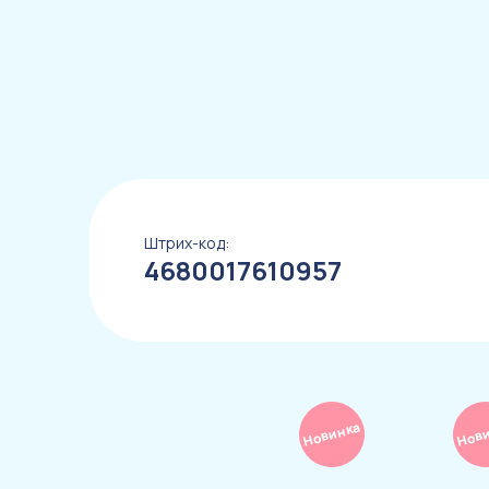
Штрих-код:
4680017610957
Новинка
Нов