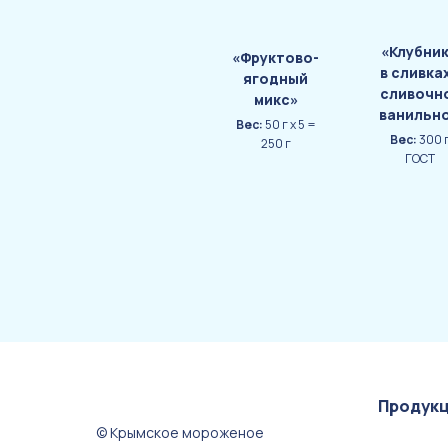
«Клубни
«Фруктово-
в сливка
ягодный
сливочн
микс»
ванильн
Вес:
50 г х 5 =
Вес:
300 
250 г
ГОСТ
Продук
© Крымское мороженое