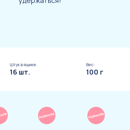
удержаться!
Штук в ящике:
Вес:
16 шт.
100 г
инка
Новинка
Новинка