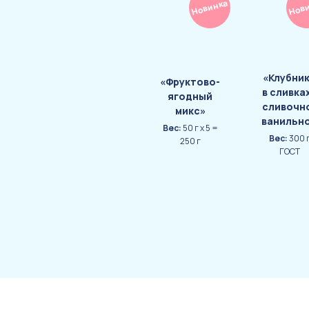
Новинка
Нов
«Клубни
«Фруктово-
в сливка
ягодный
сливочн
микс»
ванильн
Вес:
50 г х 5 =
Вес:
300 
250 г
ГОСТ