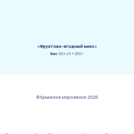
«Фруктово-ягодный микс»
«
Вес:
50 г х 5 = 250 г
© Крымское мороженое 2026