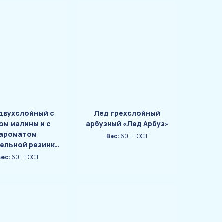
двухслойный с
Лед трехслойный
ом малины и с
арбузный «Лед Арбуз»
ароматом
Вес:
60 г ГОСТ
ельной резинки
ед Бабл Гам»
Вес:
60 г ГОСТ