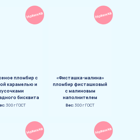
Новинка
Новинка
еное пломбир с
«Фисташка-малина»
ой карамелью и
пломбир фисташковый
кусочками
с малиновым
адного бисквита
наполнителем
ес:
300 г ГОСТ
Вес:
300 г ГОСТ
Новинка
Новинка