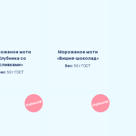
оженое моти
Мороженое моти
Клубника со
«Вишня-шоколад»
сливками»
Вес:
50 г ГОСТ
Вес:
50 г ГОСТ
Новинка
Новинка