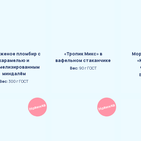
женое пломбир с
«Тропик Микс» в
Мор
карамелью и
вафельном стаканчике
«
мелизированным
Вес:
90 г ГОСТ
миндалём
Вес:
300 г ГОСТ
Новинка
Новинка