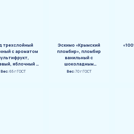
д трехслойный
Эскимо «Крымский
«100
чный с ароматом
пломбир», пломбир
мультифрукт,
ванильный с
евый, яблочный с
шоколадным
оматом киви в
наполнителем в
Вес:
65 г ГОСТ
Вес:
70 г ГОСТ
очной глазури со
ванильно-сливочной
сом кактуса и с
глазури с кусочками
сочками малины
шоколадного печенья
«Крутомикс»