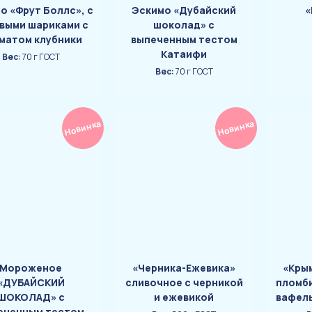
о «Фрут Боллс», с
Эскимо «Дубайский
«
выми шариками с
шоколад» с
матом клубники
выпеченным тестом
Катаифи
Вес:
70 г ГОСТ
Вес:
70 г ГОСТ
Новинка
Новинка
Мороженое
«Черника-Ежевика»
«Кры
«ДУБАЙСКИЙ
сливочное с черникой
пломби
ШОКОЛАД» с
и ежевикой
вафел
еченным тестом