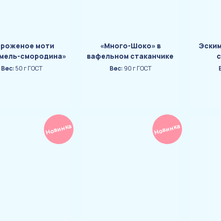
роженое моти
«Много-Шоко» в
Эским
мель-смородина»
вафельном стаканчике
с
Вес:
50 г ГОСТ
Вес:
90 г ГОСТ
Новинка
Новинка