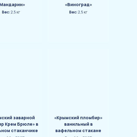
Мандарин»
«Виноград»
Вес:
2,5 кг
Вес:
2,5 кг
мский заварной
«Крымский пломбир»
р Крем Брюле» в
ванильный в
ьном стаканчике
вафельном стакане