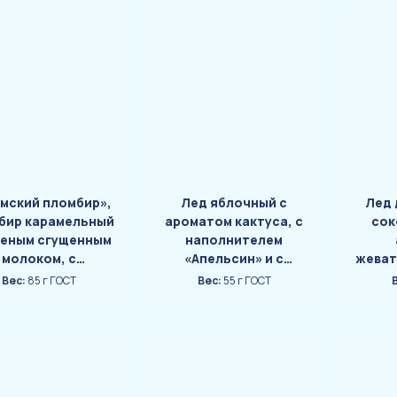
мский пломбир»,
Лед яблочный с
Лед 
бир карамельный
ароматом кактуса, с
сок
реным сгущенным
наполнителем
молоком, с
«Апельсин» и с
жеват
аполнителем
взрывной карамелью
«Л
Вес:
85 г ГОСТ
Вес:
55 г ГОСТ
еная карамель» и
«Вау-Бум»
бным печеньем
ласт-Бьянко»