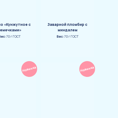
о «Кунжутное с
Заварной пломбир с
емечками»
миндалем
Вес:
70 г ГОСТ
Вес:
70 г ГОСТ
Новинка
Новинка