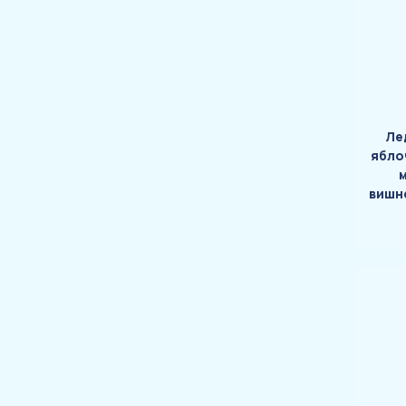
Ле
ябло
вишн
ар
слив
вку
ку