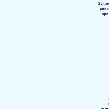
Эским
рисо
аро
вып