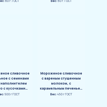
ес:
80 г. ГОСТ
Вес:
80 г. ГОСТ
еное сливочное
Мороженое сливочное
ьное с семенами
с вареным сгущенным
и наполнителем
молоком, с
о с кусочками
карамельным печеньем
ка «ЧИА-ПУДИНГ»
и карамелизированным
ес:
500 г ГОСТ
Вес:
450 г ГОСТ
жареным арахисом
«МУРАВЕЙ-КЕЙК»