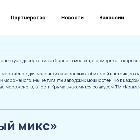
Партнерство
Новости
Вакансии
рецептуры десертов из отборного молока, фермерского коровьег
ем мороженое для маленьких и взрослых любителей настоящего 
 мороженого. Мы не гиганты заводских мощностей, но в каждом
тво мороженого, а гости Крыма знакомятся со вкусом ТМ «Крымс
ый микс»