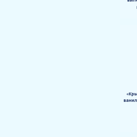
«Кр
ванил