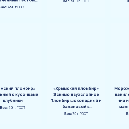
Вес:
500 г ГОСТ
В
Катаифи
Вес:
450 г ГОСТ
ымский пломбир»
«Крымский пломбир»
Морож
ьный с кусочками
Эскимо двухслойное
ванил
клубники
Пломбир шоколадный и
чиа 
банановый в
манг
Вес:
80 г. ГОСТ
шоколадной глазури с
перси
Вес:
70 г ГОСТ
В
цветной сахарной
посыпкой