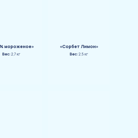
% мороженое»
«Сорбет Лимон»
Вес:
2,7 кг
Вес:
2,5 кг