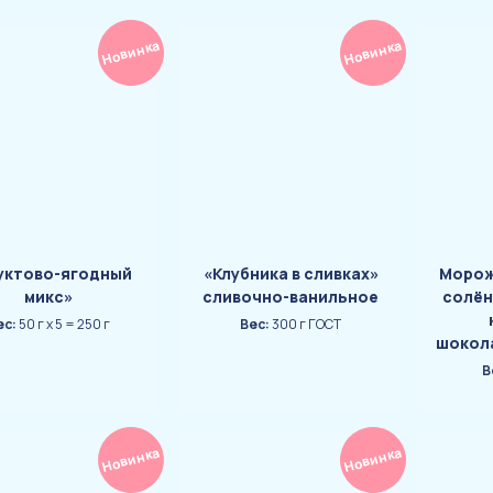
Новинка
Новинка
уктово-ягодный
«Клубника в сливках»
Морож
микс»
сливочно-ванильное
солён
ес:
50 г х 5 = 250 г
Вес:
300 г ГОСТ
шокол
В
Новинка
Новинка