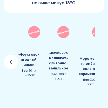
не выше минус 18°С
Новинка
Новинка
Новинка
«Клубника
«Фруктово-
в сливках»
Мороженое
ягодный
сливочно-
пломбир с
микс»
ванильное
солёной
Вес:
50 г х
карамелью и
Вес:
300 г
5 = 250 г
кусочками
ГОСТ
Вес:
300 г
шоколадного
ГОСТ
бисквита