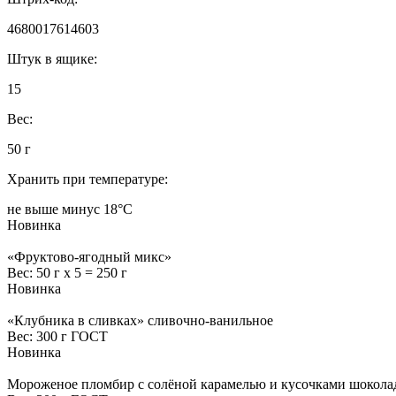
4680017614603
Штук в ящике:
15
Вес:
50 г
Хранить при температуре:
не выше минус 18°С
Новинка
«Фруктово-ягодный микс»
Вес:
50 г х 5 = 250 г
Новинка
«Клубника в сливках» сливочно-ванильное
Вес:
300 г ГОСТ
Новинка
Мороженое пломбир с солёной карамелью и кусочками шокола