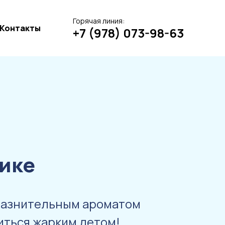
Горячая линия:
Контакты
+7 (978) 073-98-63
чике
лазнительным ароматом
иться жарким летом!