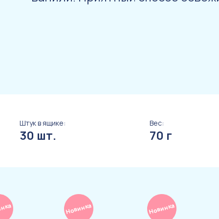
Штук в ящике:
Вес:
30 шт.
70 г
инка
Новинка
Новинка