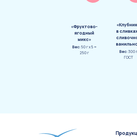
«Клубни
«Фруктово-
в сливка
ягодный
сливочн
микс»
ванильн
Вес:
50 г х 5 =
Вес:
300 
250 г
ГОСТ
Продук